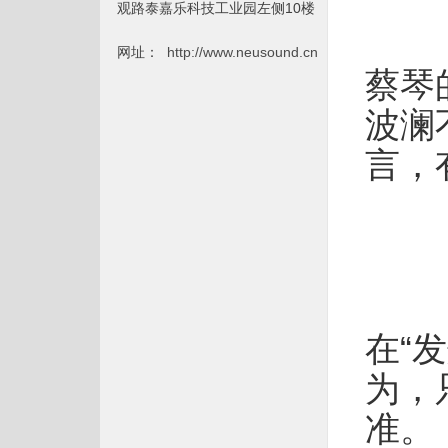
观路泰嘉乐科技工业园左侧10楼
网址：
http://www.neusound.cn
蔡琴
波澜
言，
在“
为，
准。