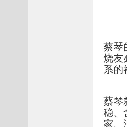
蔡琴
烧友
系的
蔡琴
稳、
家、